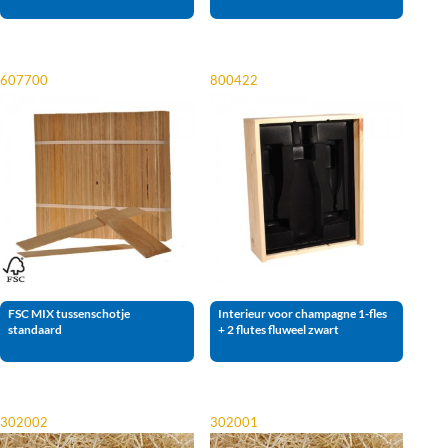
607700
800422
FSC MIX tussenschotje
Interieur voor champagne 1-fles
standaard
+ 2 flutes fluweel zwart
302002
302001