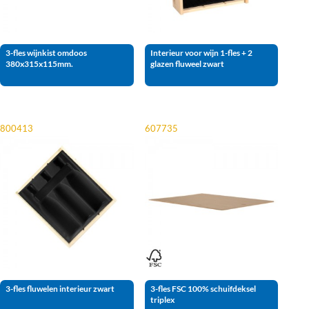
3-fles wijnkist omdoos
Interieur voor wijn 1-fles + 2
380x315x115mm.
glazen fluweel zwart
800413
607735
3-fles fluwelen interieur zwart
3-fles FSC 100% schuifdeksel
triplex