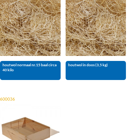
houtwol normaal nr.15 baal circa
houtwol in doos (3,5 kg)
40 kilo
600036