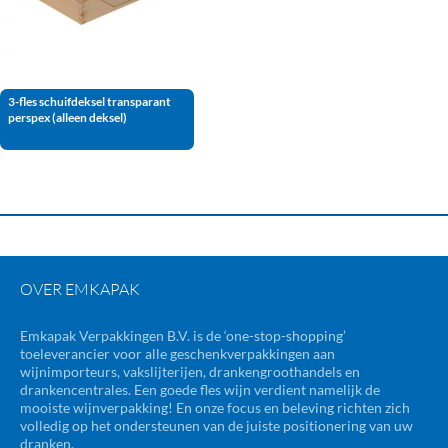
3-fles schuifdeksel transparant
perspex (alleen deksel)
OVER EMKAPAK
Emkapak Verpakkingen B.V. is de ‘one-stop-shopping’
toeleverancier voor alle geschenkverpakkingen aan
wijnimporteurs, vakslijterijen, drankengroothandels en
drankencentrales. Een goede fles wijn verdient namelijk de
mooiste wijnverpakking! En onze focus en beleving richten zich
volledig op het ondersteunen van de juiste positionering van uw
dranken.