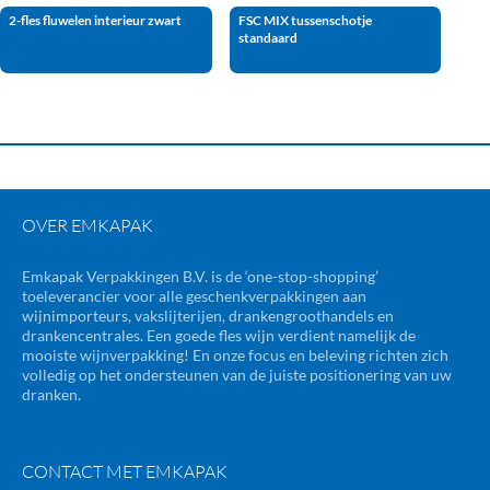
2-fles fluwelen interieur zwart
FSC MIX tussenschotje
standaard
OVER EMKAPAK
Emkapak Verpakkingen B.V. is de ‘one-stop-shopping’
toeleverancier voor alle geschenkverpakkingen aan
wijnimporteurs, vakslijterijen, drankengroothandels en
drankencentrales. Een goede fles wijn verdient namelijk de
mooiste wijnverpakking! En onze focus en beleving richten zich
volledig op het ondersteunen van de juiste positionering van uw
dranken.
CONTACT MET EMKAPAK