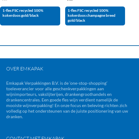
1-fles FSC recycled 100%
1-fles FSC recycled 100%
kokerdoos gold/black
kokerdoos champagne breed
gold/black
OVER EMKAPAK
Emkapak Verpakkingen B.V. is de ‘one-stop-shopping’
toeleverancier voor alle geschenkverpakkingen aan
wijnimporteurs, vakslijterijen, drankengroothandels en
drankencentrales. Een goede fles wijn verdient namelijk de
mooiste wijnverpakking! En onze focus en beleving richten zich
volledig op het ondersteunen van de juiste positionering van uw
dranken.
CONTACT MET EMKAPAK