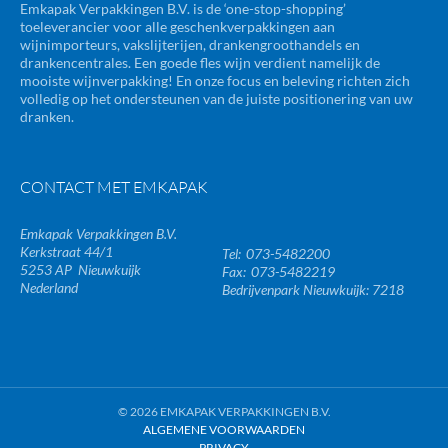
Emkapak Verpakkingen B.V. is de ‘one-stop-shopping’
toeleverancier voor alle geschenkverpakkingen aan
wijnimporteurs, vakslijterijen, drankengroothandels en
drankencentrales. Een goede fles wijn verdient namelijk de
mooiste wijnverpakking! En onze focus en beleving richten zich
volledig op het ondersteunen van de juiste positionering van uw
dranken.
CONTACT MET EMKAPAK
Emkapak Verpakkingen B.V.
Kerkstraat 44/1
073-5482200
5253 AP
Nieuwkuijk
073-5482219
Nederland
Bedrijvenpark Nieuwkuijk: 7218
© 2026 EMKAPAK VERPAKKINGEN B.V.
ALGEMENE VOORWAARDEN
PRIVACY