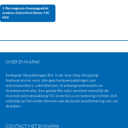
1-fles magnum-champagnekist
omdoos 426x141x136mm. FSC
MIX
OVER EMKAPAK
Emkapak Verpakkingen B.V. is de ‘one-stop-shopping’
toeleverancier voor alle geschenkverpakkingen aan
wijnimporteurs, vakslijterijen, drankengroothandels en
drankencentrales. Een goede fles wijn verdient namelijk de
mooiste wijnverpakking! En onze focus en beleving richten zich
volledig op het ondersteunen van de juiste positionering van uw
dranken.
CONTACT MET EMKAPAK