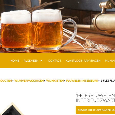
GA NAAR DE INHOUD
HOME
ALGEMEEN
CONTACT
KLANTLOGIN AANVRAGEN
MIJN 
ODUCTEN
»
WIJNVERPAKKINGEN
»
WIJNKISTEN
»
FLUWELEN INTERIEURS
»
1-FLES FL
1-FLES FLUWELE
INTERIEUR ZWAR
MAAK HIER UW KLANTL