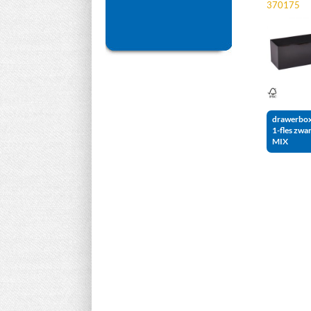
370175
drawerbo
1-fles zwa
MIX