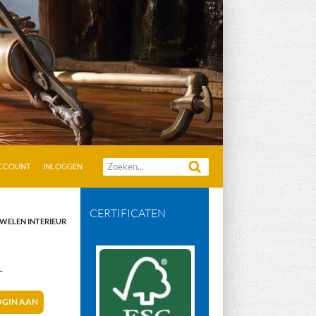
Zoeken
ACCOUNT
INLOGGEN
naar:
CERTIFICATEN
UWELEN INTERIEUR
N
T
OGIN AAN