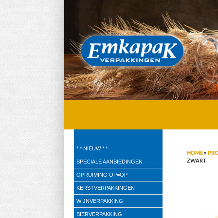
Emkapak Verpakkingen B.V.
* * NIEUW * *
HOME
»
PR
Verpakkingen
ZWART
SPECIALE AANBIEDINGEN
OPRUIMING OP=OP
KERSTVERPAKKINGEN
WIJNVERPAKKING
BIERVERPAKKING