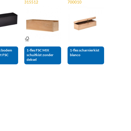
315512
700010
x bodem
1-fles FSC MIX
1-fles scharnierkist
rt FSC
schuifkist zonder
blanco
deksel