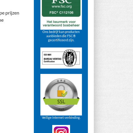
pe prijzen
ne
Ons bedrijf kan producten
aanbieden die FSC®
gecertificeerd zijn.
Veilige internet verbinding.