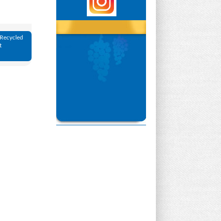
C Recycled
t