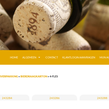
GA NAAR DE INHOUD
HOME
ALGEMEEN
CONTACT
KLANTLOGIN AANVRAGEN
MIJN 
RVERPAKKING
»
BIERDRAAGKARTON
»
4-FLES
243284
243286
243288