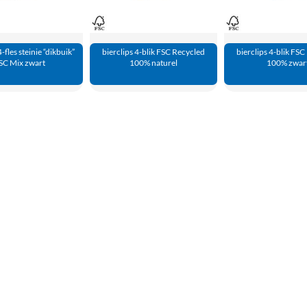
4-fles steinie “dikbuik”
bierclips 4-blik FSC Recycled
bierclips 4-blik FS
SC Mix zwart
100% naturel
100% zwar