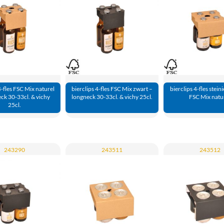
4-fles FSC Mix naturel
bierclips 4-fles FSC Mix zwart –
bierclips 4-fles steini
ck 30-33cl. & vichy
longneck 30-33cl. & vichy 25cl.
FSC Mix natu
25cl.
243290
243511
243512