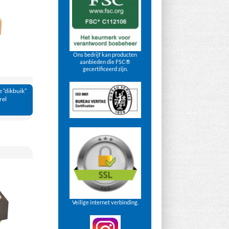
Ons bedrijf kan producten
aanbieden die FSC®
gecertificeerd zijn.
e “dikbuik”
rel
Veilige internet verbinding.