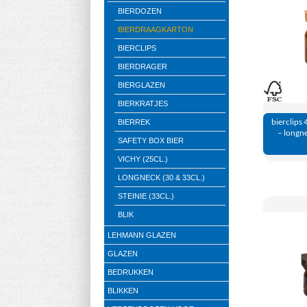
BIERDOZEN
BIERDRAAGKARTON
BIERCLIPS
BIERDRAGER
BIERGLAZEN
BIERKRATJES
bierclips 
BIERREK
– longne
SAFETY BOX BIER
VICHY (25CL.)
LONGNECK (30 & 33CL.)
STEINIE (33CL.)
BLIK
LEHMANN GLAZEN
GLAZEN
BEDRUKKEN
BLIKKEN